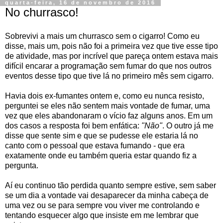
quarta-feira, 16 de novembro de 2016
No churrasco!
Sobrevivi a mais um churrasco sem o cigarro! Como eu
disse, mais um, pois não foi a primeira vez que tive esse tipo
de atividade, mas por incrível que pareça ontem estava mais
difícil encarar a programação sem fumar do que nos outros
eventos desse tipo que tive lá no primeiro mês sem cigarro.
Havia dois ex-fumantes ontem e, como eu nunca resisto,
perguntei se eles não sentem mais vontade de fumar, uma
vez que eles abandonaram o vício faz alguns anos. Em um
dos casos a resposta foi bem enfática:
"Não"
. O outro já me
disse que sente sim e que se pudesse ele estaria lá no
canto com o pessoal que estava fumando - que era
exatamente onde eu também queria estar quando fiz a
pergunta.
Aí eu continuo tão perdida quanto sempre estive, sem saber
se um dia a vontade vai desaparecer da minha cabeça de
uma vez ou se para sempre vou viver me controlando e
tentando esquecer algo que insiste em me lembrar que