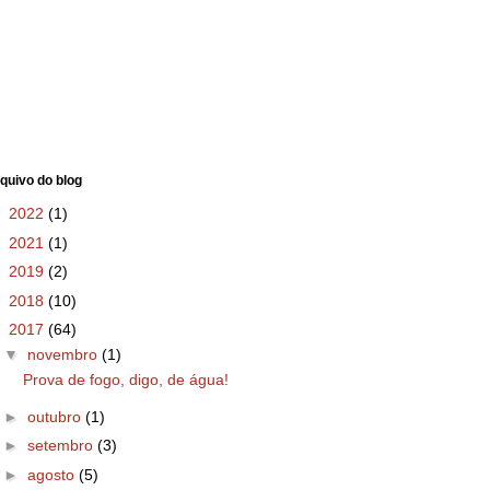
quivo do blog
►
2022
(1)
►
2021
(1)
►
2019
(2)
►
2018
(10)
▼
2017
(64)
▼
novembro
(1)
Prova de fogo, digo, de água!
►
outubro
(1)
►
setembro
(3)
►
agosto
(5)