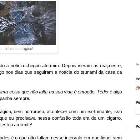
... foi muito trágico!
do a notícia chegou até mim. Depois vieram as reações e,
igo nos dias que seguiram a notícia do tsunami da casa da
In
@
uma coisa que não falta na sua vida é emoção. Tédio é algo
mpanha sempre.
Pe
rágico, bem horroroso, acontecer com um ex-fumante, isso
sa que eu precisava nessa confusão toda era de um cigarro,
estou ao limite!
Po
des é o que não faltam nesse intervalo em que fiquei sem