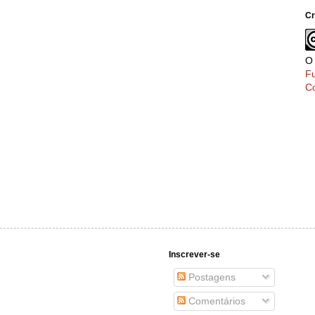
C
O
F
Co
Inscrever-se
Postagens
Comentários