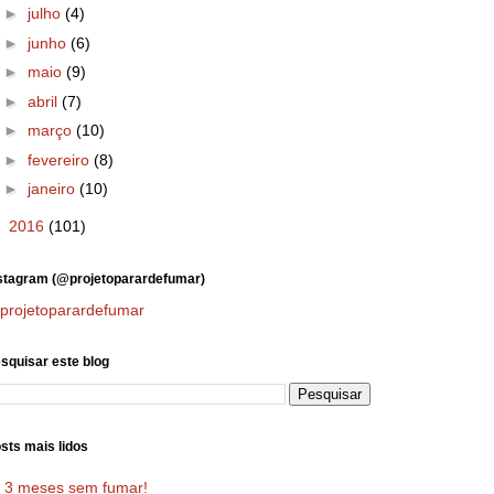
►
julho
(4)
►
junho
(6)
►
maio
(9)
►
abril
(7)
►
março
(10)
►
fevereiro
(8)
►
janeiro
(10)
►
2016
(101)
stagram (@projetoparardefumar)
projetoparardefumar
squisar este blog
sts mais lidos
3 meses sem fumar!